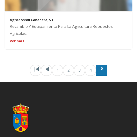
Agrodosmil Ganadera, S.L.
Recambio Y Equipamiento Para La Agricultura Repuestos
Agrícolas.
Ver más
Paginación
Primera página
Página anteri
Page
Pa
5
1
2
3
4