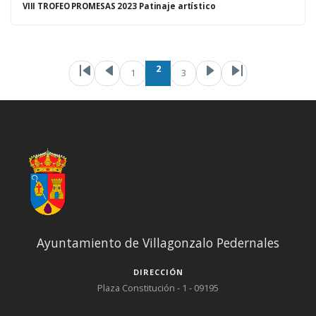
VIII TROFEO PROMESAS 2023 Patinaje artístico
Paginación
Primera página
Página anteri
Página
Page
Si
2
1
3
Ayuntamiento de Villagonzalo Pedernales
DIRECCIÓN
Plaza Constitución - 1 - 09195