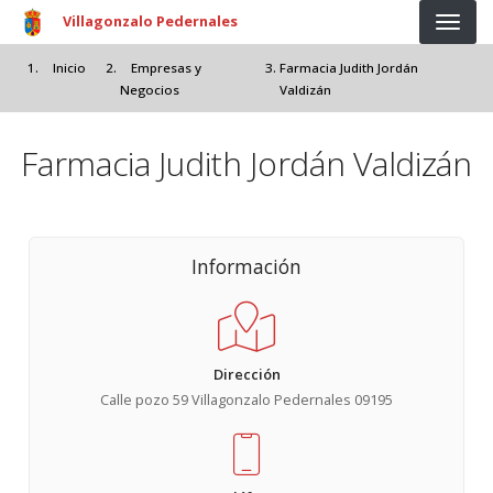
Pasar al contenido principal
Villagonzalo Pedernales
Inicio
Empresas y
Farmacia Judith Jordán
Negocios
Valdizán
Farmacia Judith Jordán Valdizán
Información
Dirección
Calle pozo 59 Villagonzalo Pedernales 09195