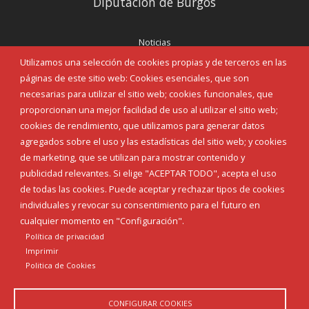
Diputación de Burgos
Noticias
Eventos
Utilizamos una selección de cookies propias y de terceros en las
Corporación Municipal
páginas de este sitio web: Cookies esenciales, que son
Teléfonos de interés
necesarias para utilizar el sitio web; cookies funcionales, que
proporcionan una mejor facilidad de uso al utilizar el sitio web;
INICIAR SESIÓN
cookies de rendimiento, que utilizamos para generar datos
MAPA WEB
agregados sobre el uso y las estadísticas del sitio web; y cookies
de marketing, que se utilizan para mostrar contenido y
publicidad relevantes. Si elige "ACEPTAR TODO", acepta el uso
de todas las cookies. Puede aceptar y rechazar tipos de cookies
individuales y revocar su consentimiento para el futuro en
cualquier momento en "Configuración".
Política de privacidad
Imprimir
Politica de Cookies
CONFIGURAR COOKIES